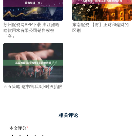
苏州配资网APP下载 浙江娃哈
东南配资 【财】正财和偏财的
哈饮用水有限公司销售权被
区别
「夺」
五五策略 这书害我3小时没抬眼
相关评论
本文评分
*