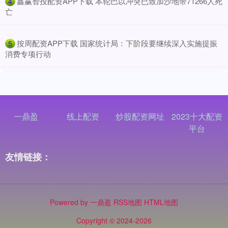
​鑫赢智投配资APP下载 本轮巴以冲突已致加沙地带71266人死
4
亡
​按周配资APP下载 国家统计局：下阶段要继续深入实施提振
5
消费专项行动
一鼎盈
线上配资
炒股配资网址
2023十大配资
平台
友情链接：
Powered by
一鼎盈
RSS地图
HTML地图
Copyright
© 2024-2026