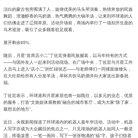
洁白的蒙古包旁围满了人，旋律优美的马头琴演奏，热情奔放的民族
舞蹈，澄澈醇香的马奶酒，热气腾腾的大锅羊汤，让来到环球港的人
们仿佛走进了辽阔草原。活动开场前，商场内举行了一场别开生面的
马术巡游，吸引了众多顾客驻足观看。
展开剩余65%
随后，月星“首席店小二”丁佐宏身着民族服装，以马年特有的方式
——与国外友人一起来到活动现场。在广场中央，丁佐宏与月星工作
人员马上进入“店小二”的忙碌状态——与老师傅们一同揉面做馒头，
在大灶前给所有人分发羊汤，举杯共饮马奶酒并向大家送出新春祝
福。
丁佐宏表示，环球港和月星家居也将一如既往，以多元的业态，优质
的服务，打造“文旅娱体展教购”融合的城市客厅，成为大家“除了家，
最想去的地方”。
近日，央视新闻报道了环球港内的机器人嘉年华活动。活动中，机器
人写字亦成为大众瞩目的焦点之一。只见现场的机器人如同人一般灵
活，挥毫泼墨，一笔一画间，写下一张张饱满的“福”字。孩子们惊喜