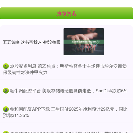
推荐资讯
五五策略 这书害我3小时没抬眼
​炒股配资利息 德乙焦点：明斯特普鲁士主场迎击埃尔沃斯堡
1
保级韧性对决冲甲火力
​融牛网配资平台 美股存储概念股盘前走低，SanDisk跌超6%
2
​鼎和网配资APP下载 三生国健2025年净利预计29亿元，同比
3
预增311.35%