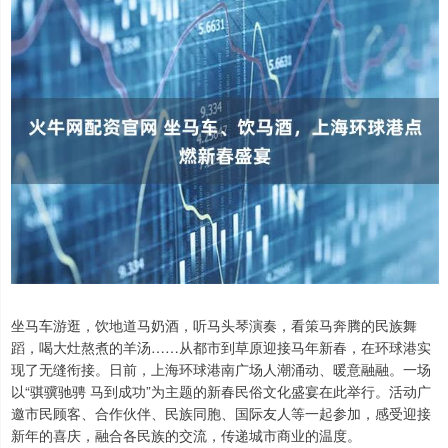
坐马车游逛，饮地道马奶酒，听马头琴演奏，看策马奔腾的民族舞
蹈，喝大灶熬煮的羊汤……从都市到草原迎接马年新春，在环球港实
现了无缝衔接。日前，上海环球港南广场人潮涌动、暖意融融。一场
以“骐骥驰骋 马到成功”为主题的新春民俗文化盛宴在此举行。活动广
邀市民顾客、合作伙伴、民族同胞、国际友人等一起参加，感受迎接
新年的喜庆，融合各民族的交流，传递城市商业的温度。