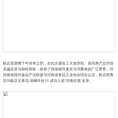
赊店老酒携千年传承之韵，在此次盛会上大放异彩。其经典产品凭借
卓越品质与独特风味，收获了现场领导嘉宾与消费者的广泛赞誉。经
河南省现代食品产业联盟与河南省食品工业协会综合认定，赊店明青
花与赊店元青花·洞藏年份10 成功入选“河南好酒”名单。