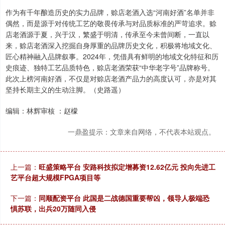
作为有千年酿造历史的实力品牌，赊店老酒入选“河南好酒”名单并非
偶然，而是源于对传统工艺的敬畏传承与对品质标准的严苛追求。赊
店老酒源于夏，兴于汉，繁盛于明清，传承至今未曾间断，一直以
来，赊店老酒深入挖掘自身厚重的品牌历史文化，积极将地域文化、
匠心精神融入品牌叙事。2024年，凭借具有鲜明的地域文化特征和历
史痕迹、独特工艺品质特色，赊店老酒荣获“中华老字号”品牌称号。
此次上榜河南好酒，不仅是对赊店老酒产品力的高度认可，亦是对其
坚持长期主义的生动注脚。（史路遥）
编辑：林辉审核 ：赵檬
一鼎盈提示：文章来自网络，不代表本站观点。
上一篇：
旺盛策略平台 安路科技拟定增募资12.62亿元 投向先进工
艺平台超大规模FPGA项目等
下一篇：
同顺配资平台 此国是二战德国重要帮凶，领导人极端恐
惧苏联，出兵20万随同入侵