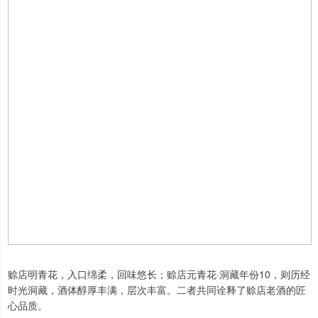
赊店明青花，入口绵柔，回味悠长；赊店元青花·洞藏年份10，则历经
时光洞藏，酒体醇厚丰满，层次丰富。二者共同诠释了赊店老酒的匠
心品质。