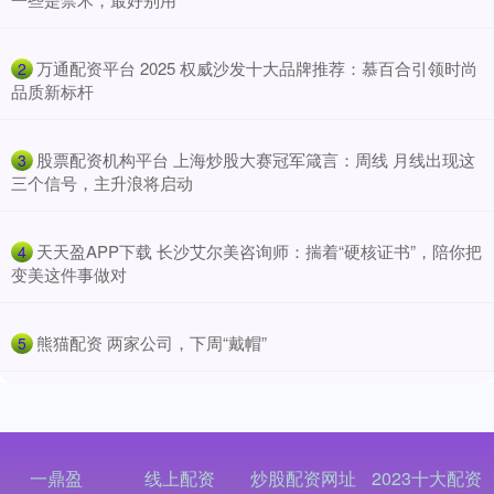
​万通配资平台 2025 权威沙发十大品牌推荐：慕百合引领时尚
2
品质新标杆
​股票配资机构平台 上海炒股大赛冠军箴言：周线 月线出现这
3
三个信号，主升浪将启动
​天天盈APP下载 长沙艾尔美咨询师：揣着“硬核证书”，陪你把
4
变美这件事做对
​熊猫配资 两家公司，下周“戴帽”
5
一鼎盈
线上配资
炒股配资网址
2023十大配资