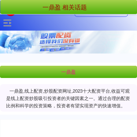
一鼎盈 相关话题
一鼎盈
一鼎盈,线上配资,炒股配资网址,2023十大配资平台,收益可观
是线上配资炒股吸引投资者的关键因素之一。通过合理的配资
比例和科学的投资策略，投资者有望实现资产的快速增值。