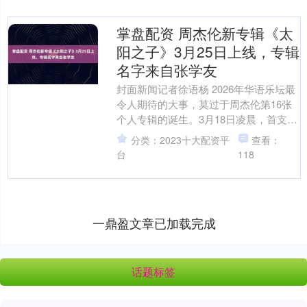
掌盘配资 周杰伦新专辑《太
阳之子》3月25日上线，专辑
名字来自张学友
封面新闻记者徐语杨 2026年华语乐坛最
令人期待的大事，莫过于周杰伦第16张
个人专辑的诞生。3月18日凌晨，首支预
告惊喜释出，宣告了周杰伦全新专辑即
分类：2023十大配资平
查看：
将推出的消息....
台
118
一鼎盈文章已加载完成
话题标签