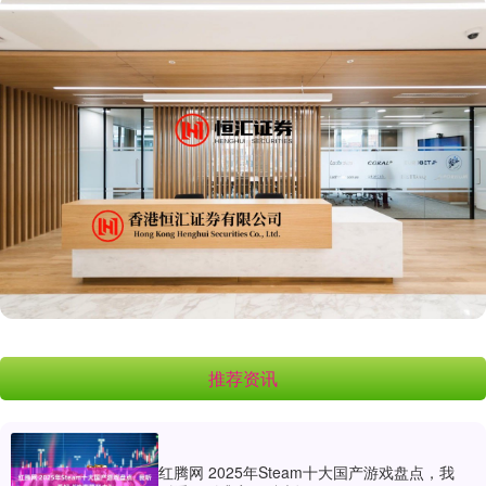
推荐资讯
红腾网 2025年Steam十大国产游戏盘点，我