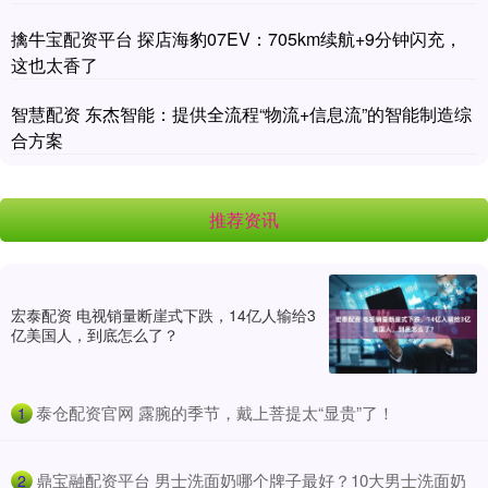
擒牛宝配资平台 探店海豹07EV：705km续航+9分钟闪充，
这也太香了
智慧配资 东杰智能：提供全流程“物流+信息流”的智能制造综
合方案
推荐资讯
宏泰配资 电视销量断崖式下跌，14亿人输给3
亿美国人，到底怎么了？
​泰仓配资官网 露腕的季节，戴上菩提太“显贵”了！
1
​鼎宝融配资平台 男士洗面奶哪个牌子最好？10大男士洗面奶
2