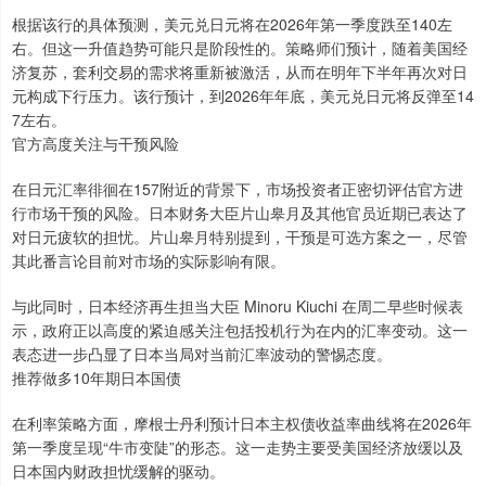
根据该行的具体预测，美元兑日元将在2026年第一季度跌至140左
右。但这一升值趋势可能只是阶段性的。策略师们预计，随着美国经
济复苏，套利交易的需求将重新被激活，从而在明年下半年再次对日
元构成下行压力。该行预计，到2026年年底，美元兑日元将反弹至14
7左右。
官方高度关注与干预风险
在日元汇率徘徊在157附近的背景下，市场投资者正密切评估官方进
行市场干预的风险。日本财务大臣片山皋月及其他官员近期已表达了
对日元疲软的担忧。片山皋月特别提到，干预是可选方案之一，尽管
其此番言论目前对市场的实际影响有限。
与此同时，日本经济再生担当大臣 Minoru Kiuchi 在周二早些时候表
示，政府正以高度的紧迫感关注包括投机行为在内的汇率变动。这一
表态进一步凸显了日本当局对当前汇率波动的警惕态度。
推荐做多10年期日本国债
在利率策略方面，摩根士丹利预计日本主权债收益率曲线将在2026年
第一季度呈现“牛市变陡”的形态。这一走势主要受美国经济放缓以及
日本国内财政担忧缓解的驱动。