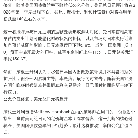
修复，随着美国国债收益率下降拉低公允价值，美元兑日元预计将在2
026年第一季度出现下跌。据此，摩根士丹利预计该货币对将在明年
初跌至140左右的水平。
这一看涨呼声与日元近期的疲软走势形成鲜明对比。受日本首相高市
早苗的支出计划可能恶化财政状况的担忧，以及市场对日本央行近期
加息预期减弱的影响，日元本季度已下跌5.6%，成为十国集团（G-1
0）货币中表现最差的币种。截至东京时间上午11:51，日元兑美元汇
率报156.67。
然而，摩根士丹利认为，尽管日本国内财政政策环境并不具备特别的
扩张性，但外部因素将主导汇率走势。该行同时警告，随着美国经济
在明年晚些时候复苏并重振套利交易需求，日元届时将面临新一轮下
行压力。
公允价值修复，美元兑日元将反弹
摩根士丹利包括Matthew Hornbach在内的策略师在周日的一份报告中
指出，当前美元兑日元的定价与基本面存在偏离。这一判断的核心逻
辑在于美国国债收益率的下行趋势，预计这将推动汇率向公允价值回
归。