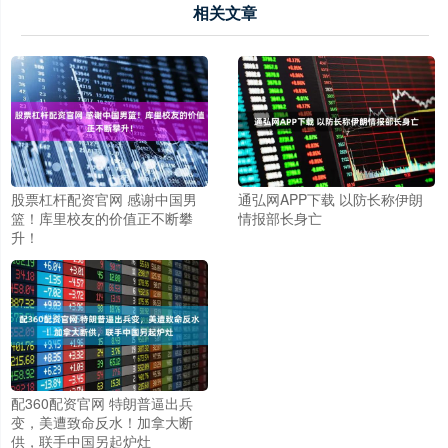
相关文章
股票杠杆配资官网 感谢中国男
通弘网APP下载 以防长称伊朗
篮！库里校友的价值正不断攀
情报部长身亡
升！
配360配资官网 特朗普逼出兵
变，美遭致命反水！加拿大断
供，联手中国另起炉灶