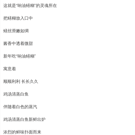
这就是“响油鳝糊”的灵魂所在
把鳝糊放入口中
鳝丝滑嫩如绸
酱香中透着微甜
新年吃“响油鳝糊”
寓意着
顺顺利利 长长久久
鸡汤清蒸白鱼
伴随着白色的蒸汽
鸡汤清蒸白鱼新鲜出炉
浓烈的鲜味扑面而来