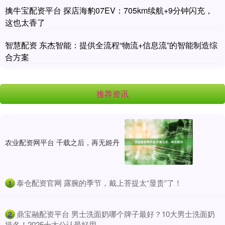
擒牛宝配资平台 探店海豹07EV：705km续航+9分钟闪充，
这也太香了
智慧配资 东杰智能：提供全流程“物流+信息流”的智能制造综
合方案
推荐资讯
农业配资网平台 千载之后，再无姬丹
​泰仓配资官网 露腕的季节，戴上菩提太“显贵”了！
1
​鼎宝融配资平台 男士洗面奶哪个牌子最好？10大男士洗面奶
2
排名！2025十大公认最好用