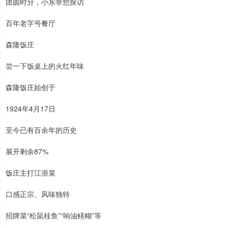
团圆时分，小东带您探访
百年老字号餐厅
森隆饭庄
尝一下饭桌上的火红年味
森隆饭庄始创于
1924年4月17日
至今已有百余年的历史
展开剩余87%
饭庄主打江浙菜
口感正宗、风味独特
招牌菜“松鼠桂鱼”“响油鳝糊”等