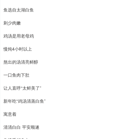
鱼选自太湖白鱼
刺少肉嫩
鸡汤是用老母鸡
慢炖4小时以上
熬出的汤清亮鲜醇
一口鱼肉下肚
让人直呼“太鲜美了”
新年吃“鸡汤清蒸白鱼”
寓意着
清清白白 平安顺遂