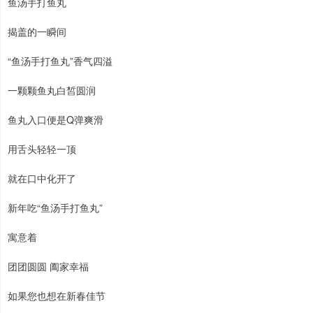
鱼汤手打鱼丸
揭盖的一瞬间
“鱼汤手打鱼丸”香气四溢
一颗颗鱼丸白皙圆润
鱼丸入口便是Q弹爽滑
用舌头轻轻一顶
就在口中化开了
新年吃“鱼汤手打鱼丸”
寓意着
团团圆圆 阖家幸福
如果您也想在新春佳节