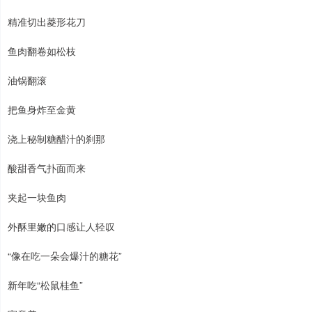
精准切出菱形花刀
鱼肉翻卷如松枝
油锅翻滚
把鱼身炸至金黄
浇上秘制糖醋汁的刹那
酸甜香气扑面而来
夹起一块鱼肉
外酥里嫩的口感让人轻叹
“像在吃一朵会爆汁的糖花”
新年吃“松鼠桂鱼”