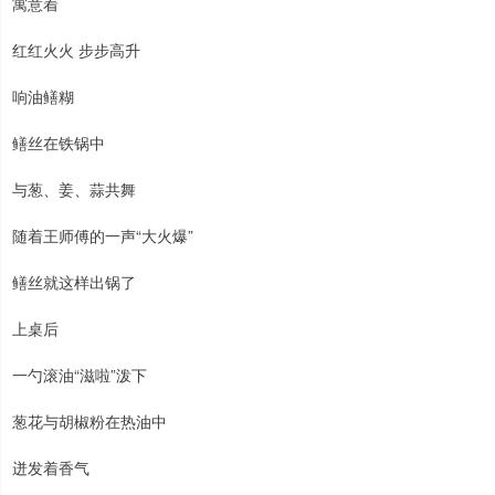
寓意着
红红火火 步步高升
响油鳝糊
鳝丝在铁锅中
与葱、姜、蒜共舞
随着王师傅的一声“大火爆”
鳝丝就这样出锅了
上桌后
一勺滚油“滋啦”泼下
葱花与胡椒粉在热油中
迸发着香气